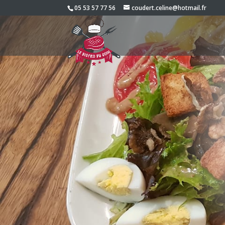
05 53 57 77 56
coudert.celine@hotmail.fr