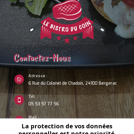
Contactez-Nous
Adresse :

6 Rue du Colonel de Chadois, 24100 Bergerac
Tél. :

05 53 57 77 56
Mail :

coudert.celine@hotmail.fr
com
La protection de vos données
personnelles est notre priorité.